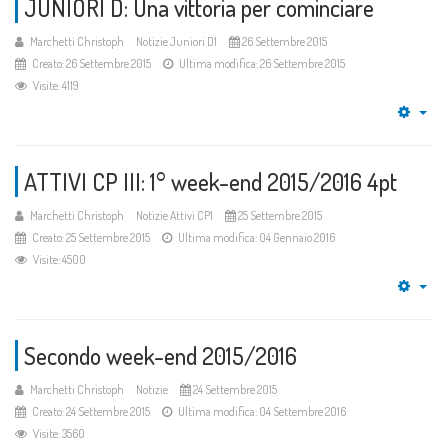
JUNIORI D: Una vittoria per cominciare
Marchetti Christoph
Notizie Juniori D1
26 Settembre 2015
Creato: 26 Settembre 2015
Ultima modifica: 26 Settembre 2015
Visite: 4119
Emp
ATTIVI CP III: 1° week-end 2015/2016 4pt
Marchetti Christoph
Notizie Attivi CP1
25 Settembre 2015
Creato: 25 Settembre 2015
Ultima modifica: 04 Gennaio 2016
Visite: 4500
Emp
Secondo week-end 2015/2016
Marchetti Christoph
Notizie
24 Settembre 2015
Creato: 24 Settembre 2015
Ultima modifica: 04 Settembre 2016
Visite: 3560