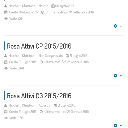
Marchetti Christoph
Notizie
06 Agosto 2015
Creato: 06 Agosto 2015
Ultima modifica: 04 Settembre 2016
Visite: 3524
Emp
Rosa Attivi CP 2015/2016
Marchetti Christoph
Non Categorizzato
31 Luglio 2015
Creato: 31 Luglio 2015
Ultima modifica: 28 Gennaio 2016
Visite: 8840
Emp
Rosa Attivi CG 2015/2016
Marchetti Christoph
Attivi CG
31 Luglio 2015
Creato: 31 Luglio 2015
Ultima modifica: 28 Gennaio 2016
Visite: 9619