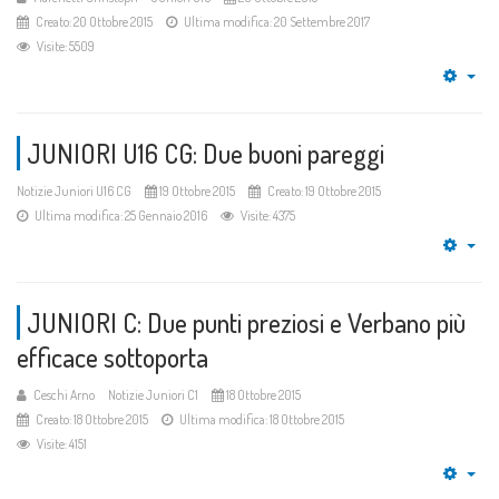
Creato: 20 Ottobre 2015
Ultima modifica: 20 Settembre 2017
Visite: 5509
Emp
JUNIORI U16 CG: Due buoni pareggi
Notizie Juniori U16 CG
19 Ottobre 2015
Creato: 19 Ottobre 2015
Ultima modifica: 25 Gennaio 2016
Visite: 4375
Emp
JUNIORI C: Due punti preziosi e Verbano più
efficace sottoporta
Ceschi Arno
Notizie Juniori C1
18 Ottobre 2015
Creato: 18 Ottobre 2015
Ultima modifica: 18 Ottobre 2015
Visite: 4151
Emp