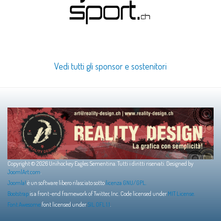
Vedi tutti gli sponsor e sostenitori
Copyright © 2026 Unihockey Eagles Sementina. Tutti i diritti riservati. Designed by
JoomlArt.com
.
Joomla!
è un software libero rilasciato sotto
licenza GNU/GPL.
Bootstrap
is a front-end framework of Twitter, Inc. Code licensed under
MIT License.
Font Awesome
font licensed under
SIL OFL 1.1
.