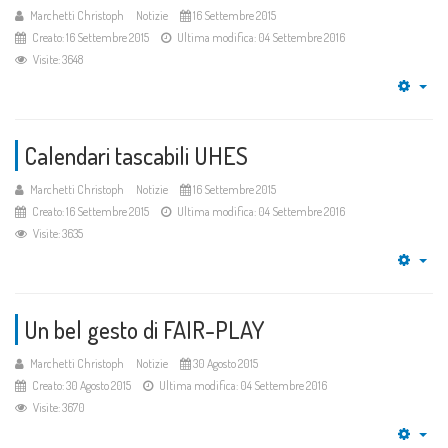
Marchetti Christoph
Notizie
16 Settembre 2015
Creato: 16 Settembre 2015
Ultima modifica: 04 Settembre 2016
Visite: 3648
Emp
Calendari tascabili UHES
Marchetti Christoph
Notizie
16 Settembre 2015
Creato: 16 Settembre 2015
Ultima modifica: 04 Settembre 2016
Visite: 3635
Emp
Un bel gesto di FAIR-PLAY
Marchetti Christoph
Notizie
30 Agosto 2015
Creato: 30 Agosto 2015
Ultima modifica: 04 Settembre 2016
Visite: 3670
Emp