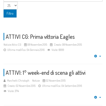
Filtro
ATTIVI CG: Prima vittoria Eagles
Notizie Attivi CG
08 Novembre 2015
Creato: 08 Novembre 2015
Ultima modifica: 04 Gennaio 2016
Visite: 6999
Emp
ATTIVI: 1° week-end di scena gli attivi
Marchetti Christoph
Notizie
02 Novembre 2015
Creato: 02 Novembre 2015
Ultima modifica: 04 Settembre 2016
Visite: 3714
Emp