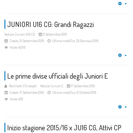
Emp
JUNIORI U16 CG: Grandi Ragazzi
Notizie Juniori U16 CG
21 Settembre 2015
Creato: 21 Settembre 2015
Ultima modifica: 25 Gennaio 2016
Visite: 4206
Emp
Le prime divise ufficiali degli Juniori E
Marchetti Christoph
Notizie Juniori E
17 Settembre 2015
Creato: 17 Settembre 2015
Ultima modifica: 12 Ottobre 2015
Visite: 4121
Emp
Inizio stagione 2015/16 x JU16 CG, Attivi CP