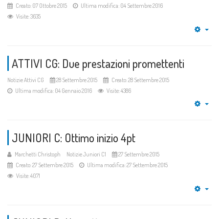
Creato: 07 Ottobre 2015
Ultima modifica: 04 Settembre 2016
Visite: 3635
Emp
ATTIVI CG: Due prestazioni promettenti
Notizie Attivi CG
28 Settembre 2015
Creato: 28 Settembre 2015
Ultima modifica: 04 Gennaio 2016
Visite: 4386
Emp
JUNIORI C: Ottimo inizio 4pt
Marchetti Christoph
Notizie Juniori C1
27 Settembre 2015
Creato: 27 Settembre 2015
Ultima modifica: 27 Settembre 2015
Visite: 4071
Emp