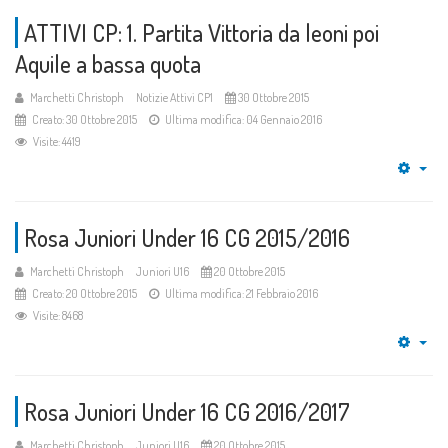
ATTIVI CP: 1. Partita Vittoria da leoni poi
Aquile a bassa quota
Marchetti Christoph
Notizie Attivi CP1
30 Ottobre 2015
Creato: 30 Ottobre 2015
Ultima modifica: 04 Gennaio 2016
Visite: 4419
Emp
Rosa Juniori Under 16 CG 2015/2016
Marchetti Christoph
Juniori U16
20 Ottobre 2015
Creato: 20 Ottobre 2015
Ultima modifica: 21 Febbraio 2016
Visite: 8468
Emp
Rosa Juniori Under 16 CG 2016/2017
Marchetti Christoph
Juniori U16
20 Ottobre 2015