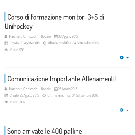
Corso di formazione monitori G+S di
Unihockey
Marchetti Christoph
Notizie
30 Agosto 2015
Creato: 30 Agosto 2015
Ultima modifica: 04 Settembre 2016
Visite: 3742
Emp
Comunicazione Importante Allenamenti!
Marchetti Christoph
Notizie
25 Agosto 2015
Creato: 25 Agosto 2015
Ultima modifica: 04 Settembre 2016
Visite: 3997
Emp
Sono arrivate le 400 palline