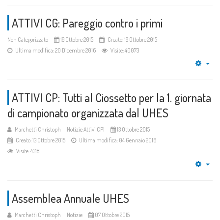
ATTIVI CG: Pareggio contro i primi
Non Categorizzato
18 Ottobre 2015
Creato: 18 Ottobre 2015
Ultima modifica: 20 Dicembre 2016
Visite: 40073
Emp
ATTIVI CP: Tutti al Ciossetto per la 1. giornata
di campionato organizzata dal UHES
Marchetti Christoph
Notizie Attivi CP1
13 Ottobre 2015
Creato: 13 Ottobre 2015
Ultima modifica: 04 Gennaio 2016
Visite: 4318
Emp
Assemblea Annuale UHES
Marchetti Christoph
Notizie
07 Ottobre 2015