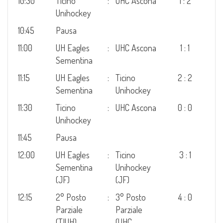
10:30
Ticino
:
UHC Ascona
1 : 2
Unihockey
10:45
Pausa
11:00
UH Eagles
:
UHC Ascona
1 : 1
Sementina
11:15
UH Eagles
:
Ticino
2 : 2
Sementina
Unihockey
11:30
Ticino
:
UHC Ascona
0 : 0
Unihockey
11:45
Pausa
12:00
UH Eagles
:
Ticino
3 : 1
Sementina
Unihockey
(JF)
(JF)
12:15
2° Posto
:
3° Posto
4 : 0
Parziale
Parziale
(TIUH)
(UHC