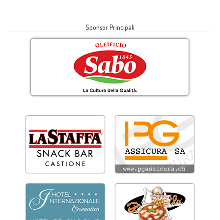
17:30
Gambarognese
:
UHC Morobbia
3 : 0
UHC
Sponsor Principali
17:50
Premiazione
CLASSIFICA ATTIVI MIXED
1°
#senzaregole
2°
Bilboa Crew
3°
UH Vallemaggia Cavergno
4°
UH Eagles Sementina CG
5°
Gambarognese UHC
6°
UHC Morobbia
7°
UH Eagles Sementina U16
8°
UHC Ascona