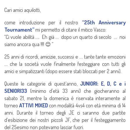
Cari amici aquilotti,
come introduzione per il nostro
“25th Anniversary
Tournament”
mi permetto di citare il mitico Vasco:
“Ci vuole abilità …. Eh già … dopo un quarto di secolo … noi
siamo ancora qua !!!! 😊 “
25 anni di ricordi, amicizie, successi e … tante tante emozioni
… che la società vuole finalmente festeggiare con tutti gli
amici e simpatizzanti (dopo essere stati bloccati per 2 anni).
Queste le categorie di quest'anno,
JUNIORI: E, D, C e i
SENIORI33
(minimo d'età 33 anni) che giocheranno al
sabato 21, mentre la domenica è riservata interamente al
torneo
ATTIVI MIXED
con modalità 4vs4 con età minima di 14
anni. Durante il torneo degli JE ci saranno due partite
d'esibizione dei nostri piccoli JF, che per il festeggiamento
del 25esimo non potevamo lasciar fuori.