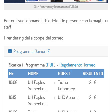
25th Anniversary Tournament Full Set
Per qualsiasi domanda chiedete alle persone con la maglia >>
staff
Il rendering delle
coppe del torneo
Programma Juniori E
Scarica il Programma (
PDF
) -
Regolamento Torneo
Hr
HOME
GUEST
RISULTATO
10:00
UH Eagles
:
Ticino
2 : 0
Sementina
Unhockey
10:15
UH Eagles
:
UHC Ascona
2 : 0
Sementina