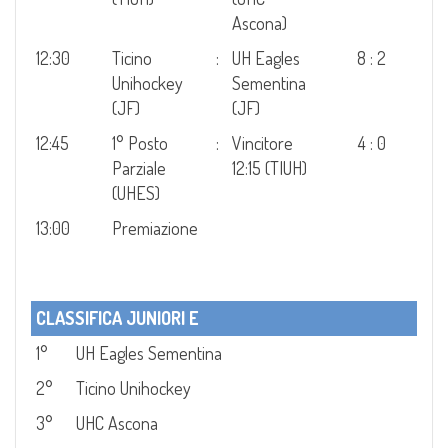
Ascona)
12:30
Ticino
:
UH Eagles
8 : 2
Unihockey
Sementina
(JF)
(JF)
12:45
1° Posto
:
Vincitore
4 : 0
Parziale
12:15 (TIUH)
(UHES)
13:00
Premiazione
CLASSIFICA JUNIORI E
1°
UH Eagles Sementina
2°
Ticino Unihockey
3°
UHC Ascona