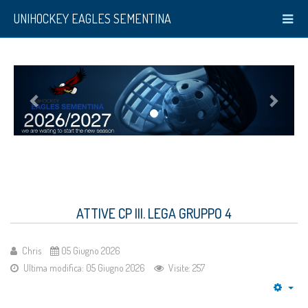
UNIHOCKEY EAGLES SEMENTINA
ATTIVE CP III. LEGA GRUPPO 4
Chris
05 Giugno 2026
Ultima modifica: 05 Giugno 2026
Visite: 257
Emp