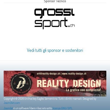
Sponsor Tecnico
Vedi tutti gli sponsor e sostenitori
Copyright © 2026 Unihockey Eagles Sementina. Tutti i diritti riservati. Designed by
JoomlArt.com
.
Joomla!
è un software libero rilasciato sotto
licenza GNU/GPL.