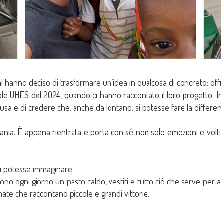
hanno deciso di trasformare un’idea in qualcosa di concreto: offri
tale UHES del 2024, quando ci hanno raccontato il loro progetto. I
ausa e di credere che, anche da lontano, si potesse fare la differen
zania. È appena rientrata e porta con sé non solo emozioni e volt
 si potesse immaginare.
ono ogni giorno un pasto caldo, vestiti e tutto ciò che serve per a
mate che raccontano piccole e grandi vittorie.