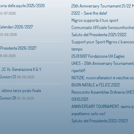
toria delle aquile 2025/2026
25th Anniversary Tournament 21/22 
2022 - Save the date!
10-07-2026
Migros supporta il tuo sport
Calendari 2026/2027
Comunicato Ufficiale Swissunihocke
Saluto del Presidente 2021/2022
05-06-2026
Support your Sport Migros c'è ancora
l Presidente 2026/2027
tempo
25.01.1997 Fondazione UH Eagles
18-06-2026
UHES - 25th Anniversary Tournament
 JC Vs. Generazione X & Y
ripartiti!!
Juniori C1
08-06-2026
NOTIZIE: nuovi allenatori e vecchie 
BUON NATALE e FELICE 2022
 ottimo terzo posto finale
Resoconto Assemblea Ordinaria UHES
Juniori D1
20-04-2026
09.10.2021
ANNIVERSARY TOURNAMENT: siamo pr
aspettiamo solo voi!
Saluto del Presidente 2022/2023