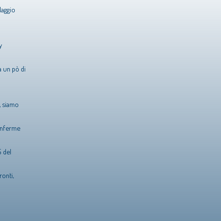
Maggio
y
 un pò di
, siamo
conferme
 del
onti,