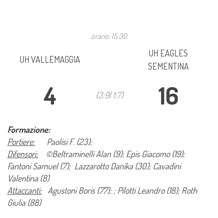
orario: 15:30
UH EAGLES
UH VALLEMAGGIA
SEMENTINA
4
16
(3:9| 1:7)
Formazione:
Portiere:
Paolisi F. (23);
Difensori:
©Beltraminelli Alan (9); Epis Giacomo (19);
Fantoni Samuel (7); Lazzarotto Danìka (30); Cavadini
Valentina (8)
Attaccanti:
Agustoni Boris (77); ; Pilotti Leandro (18); Roth
Giulia (88)