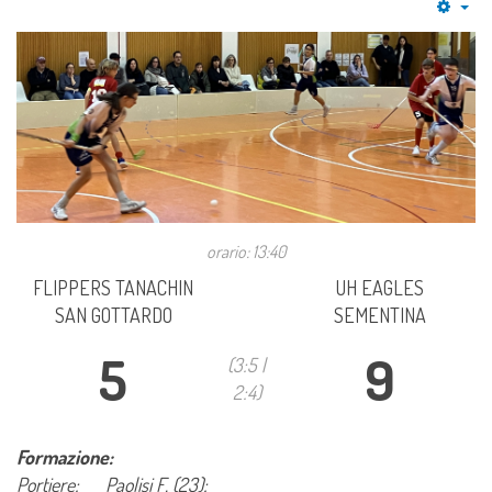
Emp
orario: 13:40
FLIPPERS TANACHIN
UH EAGLES
SAN GOTTARDO
SEMENTINA
5
9
(3:5 |
2:4)
Formazione:
Portiere:
Paolisi F. (23);