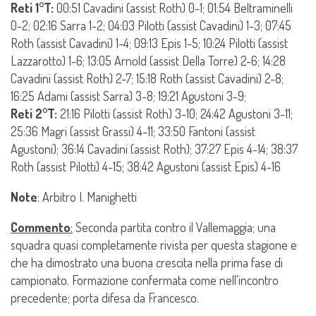
Reti 1°T:
00:51 Cavadini (assist Roth) 0-1; 01:54 Beltraminelli
0-2; 02:16 Sarra 1-2; 04:03 Pilotti (assist Cavadini) 1-3; 07:45
Roth (assist Cavadini) 1-4; 09:13 Epis 1-5; 10:24 Pilotti (assist
Lazzarotto) 1-6; 13:05 Arnold (assist Della Torre) 2-6; 14:28
Cavadini (assist Roth) 2-7; 15:18 Roth (assist Cavadini) 2-8;
16:25 Adami (assist Sarra) 3-8; 19:21 Agustoni 3-9;
Reti 2°T:
21:16 Pilotti (assist Roth) 3-10; 24:42 Agustoni 3-11;
25:36 Magri (assist Grassi) 4-11; 33:50 Fantoni (assist
Agustoni); 36:14 Cavadini (assist Roth); 37:27 Epis 4-14; 38:37
Roth (assist Pilotti) 4-15; 38:42 Agustoni (assist Epis) 4-16
Note
: Arbitro I. Manighetti
Commento
:
Seconda partita contro il Vallemaggia; una
squadra quasi completamente rivista per questa stagione e
che ha dimostrato una buona crescita nella prima fase di
campionato. Formazione confermata come nell'incontro
precedente; porta difesa da Francesco.