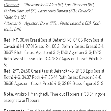
Difensori:
©Beltraminelli Alan (9); Epis Giacomo (19);
Fantoni Samuel (7); Lazzarotto Danìka (30); Cavadini
Valentina (8)
Attaccanti:
Agustoni Boris (77); ; Pilotti Leandro (18); Roth
Giulia (88)
Reti 1°T:
00:44 Grassi (assist Defanti) 1-0; 04:05 Roth (assist
Cavadini) 1-1; 07:01 Grassi 2-1; 08:21 Jelmini (assist Grassi) 3-1;
09:37 Pilotti (assist Agustoni) 3-2; 12:01 Agustoni 3-3; 12:25
Roth (assist Lazzarotto) 3-4; 15:27 Agustoni (assist Pilotti) 3-
5;
Reti 2°T:
24:56 Grassi (assist Defanti) 4-5; 24:38 Epis (assist
Roth) 4-6; 34:07 Roth 4-7; 35:44 Roth (assist Cavadini) 4-8;
36:36 Agustoni (assist Pilotti) 4-9; 39:00 Grassi (rigore) 5-9
Note
: Arbitro I. Manighetti. Time out Flippers al 33:54; rigore
assegnato ai Flippers.
Commento
:
Giro di boa del campionato e prima giornata del