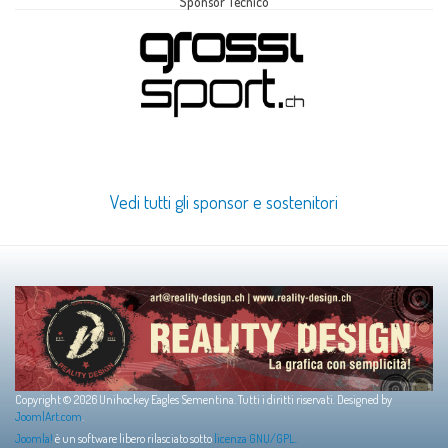
Sponsor Tecnico
Vedi tutti gli sponsor e sostenitori
Copyright © 2026 Unihockey Eagles Sementina. Tutti i diritti riservati. Designed by
JoomlArt.com
.
Joomla!
è un software libero rilasciato sotto
licenza GNU/GPL.