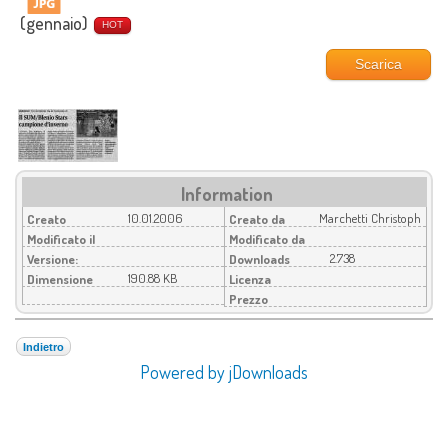
(gennaio)
HOT
Scarica
Information
10.01.2006
Marchetti Christoph
Creato
Creato da
Modificato il
Modificato da
2.738
Versione:
Downloads
190.88 KB
Dimensione
Licenza
Prezzo
Indietro
Powered by jDownloads