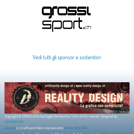
Vedi tutti gli sponsor e sostenitori
Copyright © 2026 Unihockey Eagles Sementina. Tutti i diritti riservati. Designed by
JoomlArt.com
.
Joomla!
è un software libero rilasciato sotto
licenza GNU/GPL.