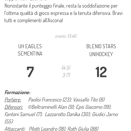
Nonostante il punteggio finale, resta la soddisfazione per
l'ottima qualità di gioco espressa e la tenuta difensiva. Bravi
tutti e complimenti all'Ascona!
orario: 13:40
UH EAGLES
BLENIO STARS
SEMENTINA
UNIHOCKEY
7
12
(4:5|
3:7)
Formazione:
Portiere:
Paolisi Francesco (23); Vassallo Tito (8)
Difensori:
©Beltraminelli Alan (9); Epis Giacomo (19);
Fantoni Samuel (7); Lazzarotto Danìka (30); Giudici Jarno
(55)
Attaccanti:
Pilotti Leandro (18); Roth Giulia (88)