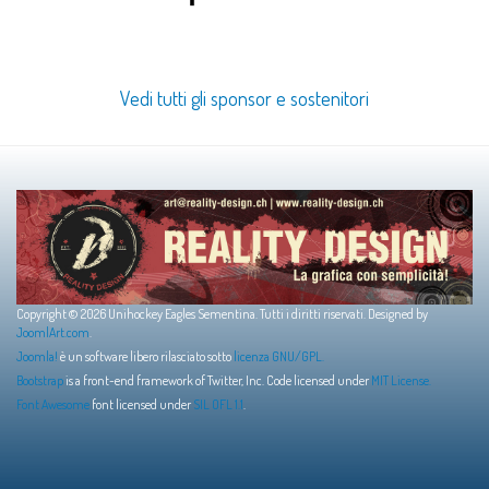
Vedi tutti gli sponsor e sostenitori
Copyright © 2026 Unihockey Eagles Sementina. Tutti i diritti riservati. Designed by
JoomlArt.com
.
Joomla!
è un software libero rilasciato sotto
licenza GNU/GPL.
Bootstrap
is a front-end framework of Twitter, Inc. Code licensed under
MIT License.
Font Awesome
font licensed under
SIL OFL 1.1
.