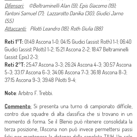
Difensori:
©Beltraminelli Alan (9); Epis Giacomo (19);
Fantoni Samuel (7); Lazzarotto Danìka (30); Giudici Jarno
(55)
Attaccanti:
Pilotti Leandro (18); Roth Giulia (88)
Reti 1°T:
01:49 Ascona 1-0; 04:15 Giudici (assist Roth) 1-1; 06:40
Giudici (assist Pilotti) 1-2; 15:21 Ascona 2-2; 18:47 Beltraminelli
(assist Epis) 2-3;
Reti 2°T:
25:47 Ascona 3-3; 26:24 Ascona 4-3; 30:57 Ascona
5-3; 33:17 Ascona 6-3; 34:06 Ascona 7-3; 36:18 Ascona 8-3;
37:15 Ascona 9-3; 39:48 Pilotti 9-4;
Note
: Arbitro F. Trebbi.
Commento
:
Si presenta una turno di campionato difficile,
contro due squadre di alta classifica che si trovano in un
momento di forma. Se il Blenio può ritenere consolidata la
terza posizione, l'Ascona non può invece permettersi passi
falsi per mantenere la distanza dalla capolista TIUH. Un solo