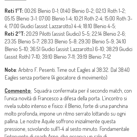
Reti 1°T:
00:26 Blenio 0-1; 01:40 Blenio 0-2; 02:13 Roth 1-2;
05:15 Blenio 3-1: 07:00 Blenio 1-4; 10:21 Roth 2-4; 15:00 Roth 3-
4; 17:00 Giudici (assist Lazzarotto) 4-4; 18:10 Blenio 4-5;
Reti 2°T:
20:29 Pilotti (assist Giudici) 5-5; 22:14 Blenio 2-6;
23:35 Blenio 5-7; 28:33 Blenio 5-8; 29:30 Blenio 5-9; 34:10
Blenio 5-10; 36:51 Giudici (assist Lazzarotto) 6-10; 38:29 Giudici
(assist Roth) 7-10; 39:10 Blenio 7-11; 39:19 Blenio 7-12
Note
: Arbitro F. Pesenti. Time out Eagles al 38:32. Dal 38:40
Eagles senza portiere (4 giocatore di movimento)
Commento
:
Squadra confermata per il secondo match, con
l'unica novità di Francesco a difesa della porta. L'incontro si
rivela subito intenso e fisico: il Blenio, forte di una panchina
molto profonda, impone un ritmo serrato lottando su ogni
pallina. Le nostre Aquile soffrono inizialmente questa
pressione, scivolando sull'1-4 al sesto minuto. Fondamentale
l’intervento di coach Arno, che osserva un calo di