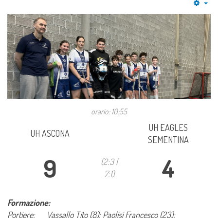
Emp
orario: 10:55
UH EAGLES
UH ASCONA
SEMENTINA
9
4
(2:3 |
7:1)
Formazione:
Portiere:
Vassallo Tito (8); Paolisi Francesco (23);