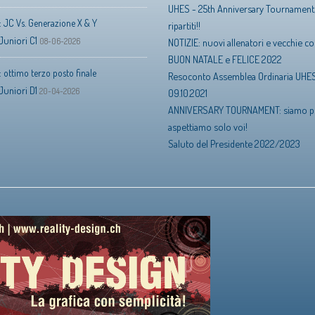
UHES - 25th Anniversary Tournament
 JC Vs. Generazione X & Y
ripartiti!!
Juniori C1
08-06-2026
NOTIZIE: nuovi allenatori e vecchie 
BUON NATALE e FELICE 2022
 ottimo terzo posto finale
Resoconto Assemblea Ordinaria UHES
Juniori D1
20-04-2026
09.10.2021
ANNIVERSARY TOURNAMENT: siamo pr
aspettiamo solo voi!
Saluto del Presidente 2022/2023