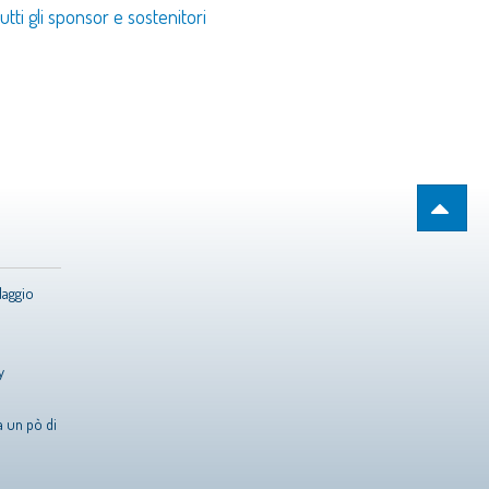
utti gli sponsor e sostenitori
Maggio
y
 un pò di