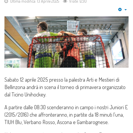
Ultima modifica: 13 Aprile 2025
Visite: 1230
Emp
Sabato 12 aprile 2025 presso la palestra Arti e Mestieri di
Bellinzona andrà in scena il torneo di primavera organizzato
dal Ticino Unihockey.
A partire dalle 08:30 scenderanno in campo i nostri Juniori E
(2015/2016) che affronteranno, in partite da 18 minuti l'una,
TIUH Blu, Verbano Rosso, Ascona e Gambarognese.