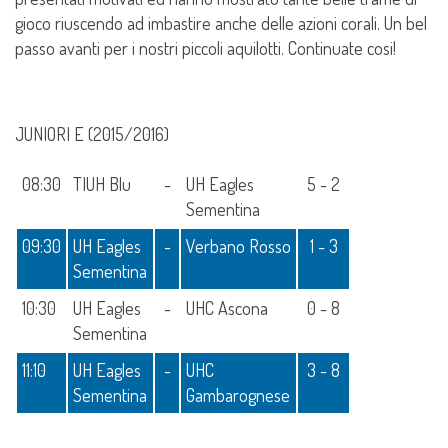
gioco riuscendo ad imbastire anche delle azioni corali. Un bel
passo avanti per i nostri piccoli aquilotti. Continuate cosi!
JUNIORI E (2015/2016)
08:30
TIUH Blu
-
UH Eagles
5 - 2
Sementina
09:30
UH Eagles
-
Verbano Rosso
1 - 3
Sementina
10:30
UH Eagles
-
UHC Ascona
0 - 8
Sementina
11:10
UH Eagles
-
UHC
3 - 8
Sementina
Gambarognese