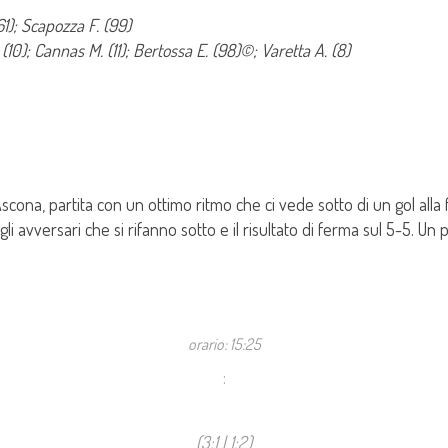
61); Scapozza F. (99)
. (10); Cannas M. (11); Bertossa E. (98)©; Varetta A. (8)
scona, partita con un ottimo ritmo che ci vede sotto di un gol al
li avversari che si rifanno sotto e il risultato di ferma sul 5-5. U
orario: 15:25
:
(3:1 | 1:2)