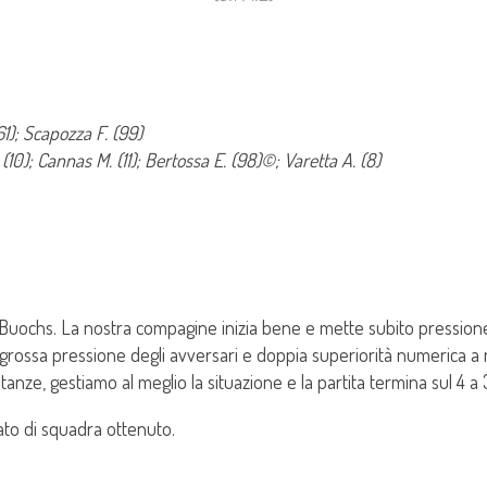
61); Scapozza F. (99)
. (10); Cannas M. (11); Bertossa E. (98)©; Varetta A. (8)
chs. La nostra compagine inizia bene e mette subito pressione a
 grossa pressione degli avversari e doppia superiorità numerica a no
stanze, gestiamo al meglio la situazione e la partita termina sul 4 a 
tato di squadra ottenuto.