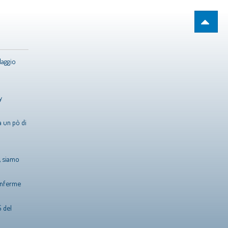
Maggio
y
 un pò di
, siamo
conferme
 del