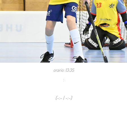
orario: 13:35
:
(-:- | -:-)