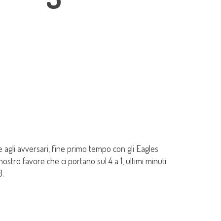
gli avversari, fine primo tempo con gli Eagles
stro favore che ci portano sul 4 a 1, ultimi minuti
3.