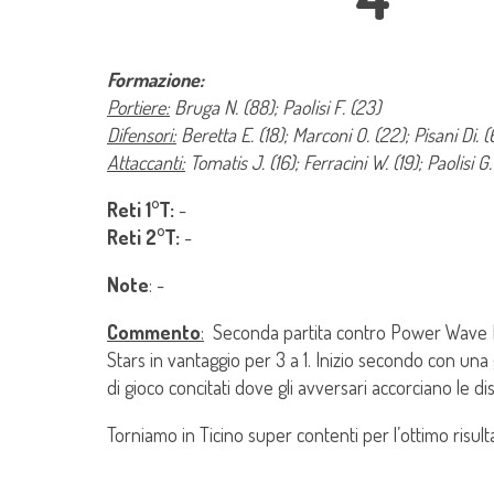
Formazione:
Portiere:
Bruga N. (88); Paolisi F. (23)
Difensori:
Beretta E. (18); Marconi O. (22); Pisani Di. (
Attaccanti:
Tomatis J. (16); Ferracini W. (19); Paolisi G
Reti 1°T:
-
Reti 2°T:
-
Note
: -
Commento
:
Seconda partita contro Power Wave Buo
Stars in vantaggio per 3 a 1. Inizio secondo con una
di gioco concitati dove gli avversari accorciano le di
Torniamo in Ticino super contenti per l’ottimo risul