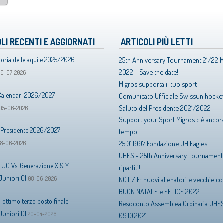
LI RECENTI E AGGIORNATI
ARTICOLI PIÙ LETTI
toria delle aquile 2025/2026
25th Anniversary Tournament 21/22 
2022 - Save the date!
10-07-2026
Migros supporta il tuo sport
Calendari 2026/2027
Comunicato Ufficiale Swissunihocke
Saluto del Presidente 2021/2022
05-06-2026
Support your Sport Migros c'è ancora
l Presidente 2026/2027
tempo
25.01.1997 Fondazione UH Eagles
18-06-2026
UHES - 25th Anniversary Tournament
 JC Vs. Generazione X & Y
ripartiti!!
Juniori C1
08-06-2026
NOTIZIE: nuovi allenatori e vecchie 
BUON NATALE e FELICE 2022
 ottimo terzo posto finale
Resoconto Assemblea Ordinaria UHES
Juniori D1
20-04-2026
09.10.2021