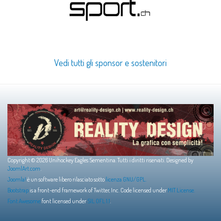
Vedi tutti gli sponsor e sostenitori
Copyright © 2026 Unihockey Eagles Sementina. Tutti i diritti riservati. Designed by
JoomlArt.com
.
Joomla!
è un software libero rilasciato sotto
licenza GNU/GPL.
Bootstrap
is a front-end framework of Twitter, Inc. Code licensed under
MIT License.
Font Awesome
font licensed under
SIL OFL 1.1
.