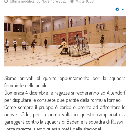
Ultima modifica: 30 Novembre 2022
Visite: 1683
Emp
Siamo arrivati al quarto appuntamento per la squadra
femminile delle aquile.
Domenica 4 dicembre le ragazze si recheranno ad Altendorf
per disputare le consuete due partite della formula torneo.
Come sempre il gruppo è carico e pronto ad affrontare le
nuove sfide, per la prima volta in questo campionato si
gareggerà contro la squadra di Baden e la squadra di Ruswil.
Forza ragazze, siamo quasi a metà della stagione!