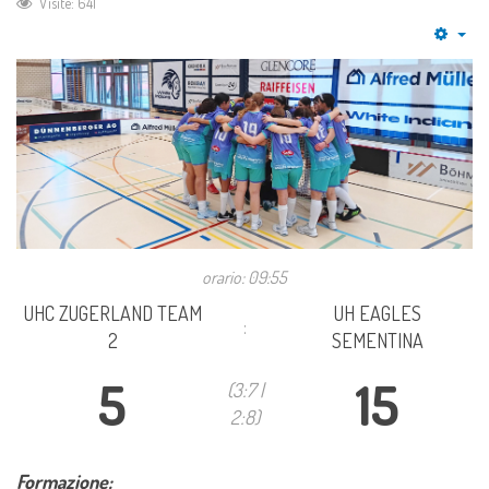
Visite: 641
Emp
orario: 09:55
UHC ZUGERLAND TEAM
UH EAGLES
:
2
SEMENTINA
5
15
(3:7 |
2:8)
Formazione: