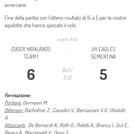
avversarie.
Fine della partita con l’ottimo risultato di 15 a 5 per le nostre
aquilotte che hanno spiccato il volo.
orario: 11:45
ZUGER HIGHLANDS
UH EAGLES
:
TEAM 1
SEMENTINA
6
5
(4:2 |
2:3)
Formazione:
Portiere:
Germann M.
Difensori:
Bachofner Z., Cavadini V., Bernasconi V.©, Ghidotti
A.
Attaccanti:
De Bernardi N., Roth G., Poletti A., Branca I., Gut E.,
Rivera A., Marcionetti V., Dessi S.