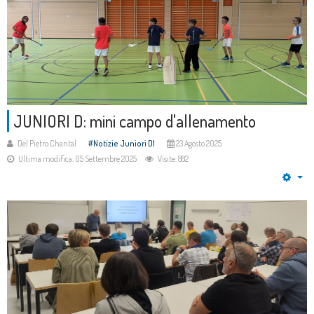
JUNIORI D: mini campo d'allenamento
Del Pietro Chantal
Notizie Juniori D1
23 Agosto 2025
Ultima modifica: 05 Settembre 2025
Visite: 882
Em