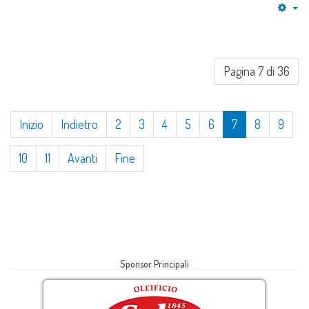
Em
Pagina 7 di 36
Inizio
Indietro
2
3
4
5
6
7
8
9
10
11
Avanti
Fine
Sponsor Principali