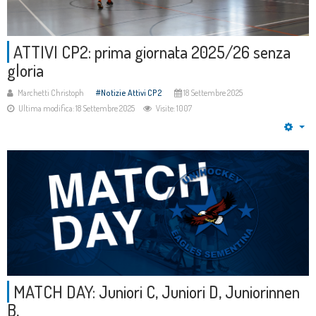
ATTIVI CP2: prima giornata 2025/26 senza
gloria
Marchetti Christoph
Notizie Attivi CP2
18 Settembre 2025
Ultima modifica: 18 Settembre 2025
Visite: 1007
Em
MATCH DAY: Juniori C, Juniori D, Juniorinnen
B,