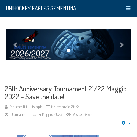
UNIHOCKEY EAGLES SEMENTINA
25th Anniversary Tournament 21/22 Maggio
2022 - Save the date!
Marchetti Christoph
02 Febbraio 2022
Ultima modifica: 14 Maggio 2023
Visite: 6496
Emp