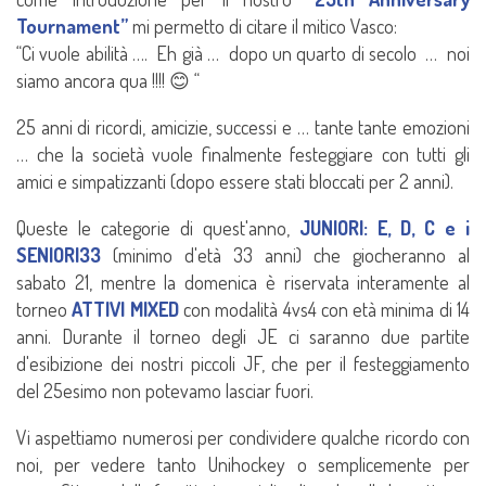
Tournament”
mi permetto di citare il mitico Vasco:
“Ci vuole abilità …. Eh già … dopo un quarto di secolo … noi
siamo ancora qua !!!! 😊 “
25 anni di ricordi, amicizie, successi e … tante tante emozioni
… che la società vuole finalmente festeggiare con tutti gli
amici e simpatizzanti (dopo essere stati bloccati per 2 anni).
Queste le categorie di quest'anno,
JUNIORI: E, D, C e i
SENIORI33
(minimo d'età 33 anni) che giocheranno al
sabato 21, mentre la domenica è riservata interamente al
torneo
ATTIVI MIXED
con modalità 4vs4 con età minima di 14
anni. Durante il torneo degli JE ci saranno due partite
d'esibizione dei nostri piccoli JF, che per il festeggiamento
del 25esimo non potevamo lasciar fuori.
Vi aspettiamo numerosi per condividere qualche ricordo con
noi, per vedere tanto Unihockey o semplicemente per