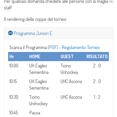
Per qualsiasi domanda chiedete alle persone con la maglia >>
staff
Il rendering delle
coppe del torneo
Programma Juniori E
Scarica il Programma (
PDF
) -
Regolamento Torneo
Hr
HOME
GUEST
RISULTATO
10:00
UH Eagles
:
Ticino
2 : 0
Sementina
Unhockey
10:15
UH Eagles
:
UHC Ascona
2 : 0
Sementina
10:30
Ticino
:
UHC Ascona
1 : 2
Unihockey
10:45
Pausa